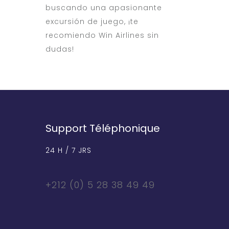
buscando una apasionante
excursión de juego, ¡te
recomiendo Win Airlines sin
dudas!
Support Téléphonique
24 H / 7 JRS
+212 (0) 5 28 38 49 49