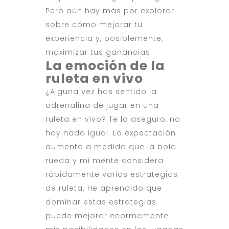
Pero aún hay más por explorar
sobre cómo mejorar tu
experiencia y, posiblemente,
maximizar tus ganancias.
La emoción de la
ruleta en vivo
¿Alguna vez has sentido la
adrenalina de jugar en una
ruleta en vivo? Te lo aseguro, no
hay nada igual. La expectación
aumenta a medida que la bola
rueda y mi mente considera
rápidamente varias estrategias
de ruleta. He aprendido que
dominar estas estrategias
puede mejorar enormemente