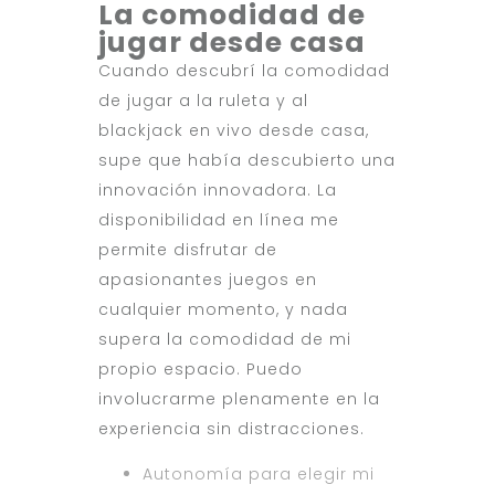
La comodidad de
jugar desde casa
Cuando descubrí la comodidad
de jugar a la ruleta y al
blackjack en vivo desde casa,
supe que había descubierto una
innovación innovadora. La
disponibilidad en línea me
permite disfrutar de
apasionantes juegos en
cualquier momento, y nada
supera la comodidad de mi
propio espacio. Puedo
involucrarme plenamente en la
experiencia sin distracciones.
Autonomía para elegir mi