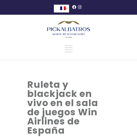
Ruleta y
blackjack en
vivo en el sala
de juegos Win
Airlines de
España