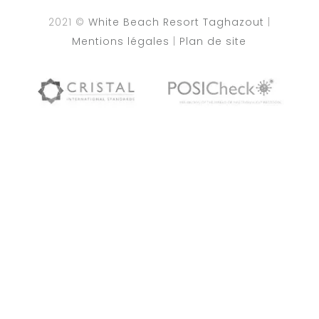
2021 ©
White Beach Resort Taghazout
|
Mentions légales
|
Plan de site