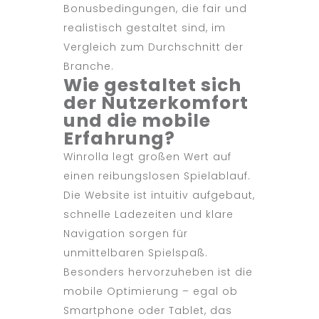
Bonusbedingungen, die fair und
realistisch gestaltet sind, im
Vergleich zum Durchschnitt der
Branche.
Wie gestaltet sich
der Nutzerkomfort
und die mobile
Erfahrung?
Winrolla legt großen Wert auf
einen reibungslosen Spielablauf.
Die Website ist intuitiv aufgebaut,
schnelle Ladezeiten und klare
Navigation sorgen für
unmittelbaren Spielspaß.
Besonders hervorzuheben ist die
mobile Optimierung – egal ob
Smartphone oder Tablet, das