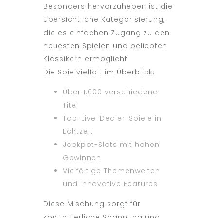
Besonders hervorzuheben ist die
übersichtliche Kategorisierung,
die es einfachen Zugang zu den
neuesten Spielen und beliebten
Klassikern ermöglicht.
Die Spielvielfalt im Überblick:
Über 1.000 verschiedene
Titel
Top-Live-Dealer-Spiele in
Echtzeit
Jackpot-Slots mit hohen
Gewinnen
Vielfältige Themenwelten
und innovative Features
Diese Mischung sorgt für
kontinuierliche Spannung und