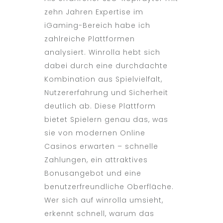
zehn Jahren Expertise im
iGaming-Bereich habe ich
zahlreiche Plattformen
analysiert. Winrolla hebt sich
dabei durch eine durchdachte
Kombination aus Spielvielfalt,
Nutzererfahrung und Sicherheit
deutlich ab. Diese Plattform
bietet Spielern genau das, was
sie von modernen Online
Casinos erwarten – schnelle
Zahlungen, ein attraktives
Bonusangebot und eine
benutzerfreundliche Oberfläche.
Wer sich auf
winrolla
umsieht,
erkennt schnell, warum das