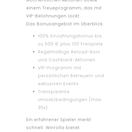
wöchentlichen Aktionen sowie
einem Treueprogramm, das mit
VIP-Belohnungen lockt.
Das Bonusangebot im Überblick:
100% Einzahlungsbonus bis
zu 500 € plus 100 Freispiele
Regelmäßige Reload-Boni
und Cashback-Aktionen
VIP-Programm mit
persönlichen Betreuern und
exklusiven Events
Transparente
Umsatzbedingungen (max.
35x)
Ein erfahrener Spieler merkt
schnell: Winrolla bietet