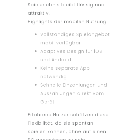
Spielerlebnis bleibt flüssig und
attraktiv.
Highlights der mobilen Nutzung:
Vollständiges Spielangebot
mobil verfügbar
Adaptives Design für iOS
und Android
Keine separate App
notwendig
Schnelle Einzahlungen und
Auszahlungen direkt vom
Gerät
Erfahrene Nutzer schätzen diese
Flexibilität, da sie spontan
spielen können, ohne auf einen