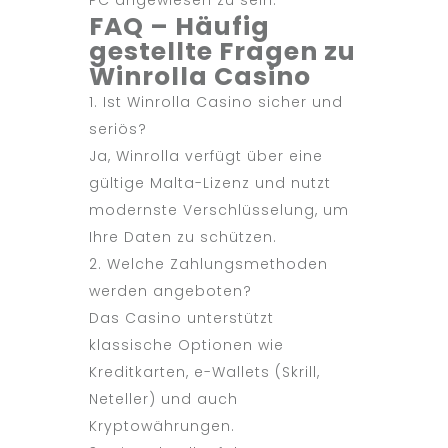
PC angewiesen zu sein.
FAQ – Häufig
gestellte Fragen zu
Winrolla Casino
1. Ist Winrolla Casino sicher und
seriös?
Ja, Winrolla verfügt über eine
gültige Malta-Lizenz und nutzt
modernste Verschlüsselung, um
Ihre Daten zu schützen.
2. Welche Zahlungsmethoden
werden angeboten?
Das Casino unterstützt
klassische Optionen wie
Kreditkarten, e-Wallets (Skrill,
Neteller) und auch
Kryptowährungen.