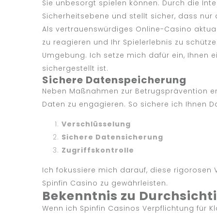
Sie unbesorgt spielen können. Durch die Inte
Sicherheitsebene und stellt sicher, dass nur 
Als vertrauenswürdiges Online-Casino aktua
zu reagieren und Ihr Spielerlebnis zu schü
Umgebung. Ich setze mich dafür ein, Ihnen ei
sichergestellt ist.
Sichere Datenspeicherung
Neben Maßnahmen zur Betrugsprävention eng
Daten zu engagieren. So sichere ich Ihnen D
Verschlüsselung
Sichere Datensicherung
Zugriffskontrolle
Ich fokussiere mich darauf, diese rigoros
Spinfin Casino zu gewährleisten.
Bekenntnis zu Durchsichti
Wenn ich Spinfin Casinos Verpflichtung für K