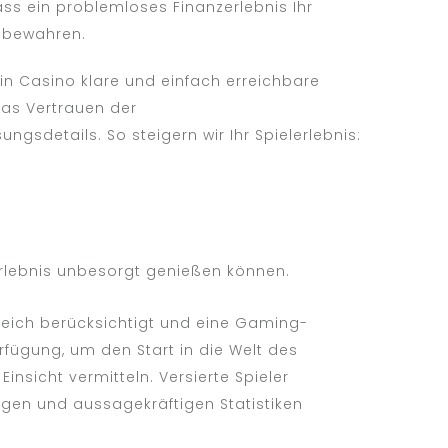
 dass ein problemloses Finanzerlebnis Ihr
 bewahren.
fin Casino klare und einfach erreichbare
das Vertrauen der
ngsdetails. So steigern wir Ihr Spielerlebnis:
elerlebnis unbesorgt genießen können.
leich berücksichtigt und eine Gaming-
erfügung, um den Start in die Welt des
insicht vermitteln. Versierte Spieler
eugen und aussagekräftigen Statistiken