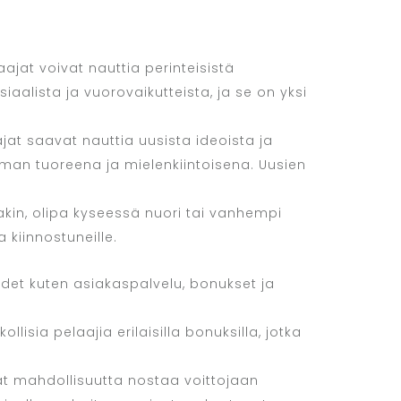
ajat voivat nauttia perinteisistä
aalista ja vuorovaikutteista, ja se on yksi
ajat saavat nauttia uusista ideoista ja
iman tuoreena ja mielenkiintoisena. Uusien
otakin, olipa kyseessä nuori tai vanhempi
kiinnostuneille.
det kuten asiakaspalvelu, bonukset ja
lisia pelaajia erilaisilla bonuksilla, jotka
 mahdollisuutta nostaa voittojaan