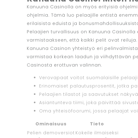
Kanuuna Casinolla on myös erityisiä ohjelmia u
ohjelmia. Tämä luo pelaajille entistä enemmä
erilaisista eduista ja bonusmahdollisuuksist
Pelaajien turvallisuus on Kanuuna Casinolla 
varmistaakseen, että kaikki pelit ovat reilu
Kanuuna Casinon yhteistyö eri pelinvalmistaj
varmistaa korkean laadun ja viihdyttävän pe
Casinosta erottuvan valinnan.
Verovapaat voitot suomalaisille pelaajil
Erinomaiset palautusprosentit, jotka p
Pelaajien tilastot ja saavutukset näkyvät
Asiantunteva tiimi, joka päivittää sivust
Oma yhteisöfoorumi, jossa pelaajat voi
Ominaisuus
Tieto
Pelien demoversiot
Kokeile ilmaiseksi