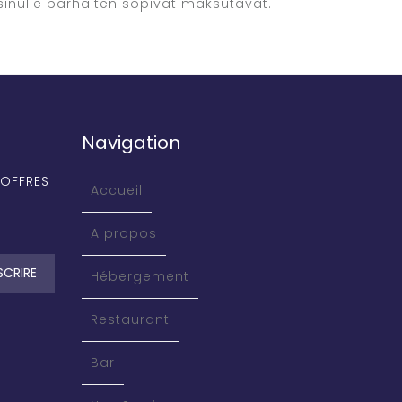
 sinulle parhaiten sopivat maksutavat.
Navigation
 OFFRES
Accueil
A propos
Hébergement
Restaurant
Bar