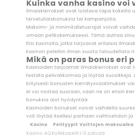
Kuinka vanha kasino voi 
Ilmaiskierrokset ovat loistava tapa kokeilla 
tervetuliaisbonuksia tai kampanjoita.
Maksimi- ja minimitalletusrajat voivat vaihde
omaan pelikokemukseesi. Tämä auttaa sinu
Etsi kasinoita, jotka tarjoavat erilaisia ilma
kasinon peleihin ilman suurta taloudellista ri
Mikä on paras bonus eri p
Kasinoiden tarjoamat ilmaiskierrokset ovat l
testata pelivalikoimaa ja löytää suosikkeja. 
Erityisesti bonusten kierrätysvaatimukset va
ei voi nostaa suoraan, vaan ne on ensin kie
bonuksia aiot hyödyntää.
Kasinoiden bonukset voivat vaihdella suures
voit löytää itsellesi parhaan vaihtoehdon ja
Kasino
Pelityypit
Voittojen maksuaika
Kasino AQ
Kolikkopelit
1-3 päivää