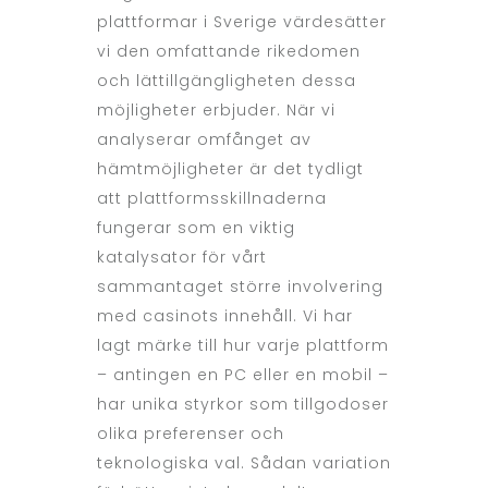
plattformar i Sverige värdesätter
vi den omfattande rikedomen
och lättillgängligheten dessa
möjligheter erbjuder. När vi
analyserar omfånget av
hämtmöjligheter är det tydligt
att plattformsskillnaderna
fungerar som en viktig
katalysator för vårt
sammantaget större involvering
med casinots innehåll. Vi har
lagt märke till hur varje plattform
– antingen en PC eller en mobil –
har unika styrkor som tillgodoser
olika preferenser och
teknologiska val. Sådan variation