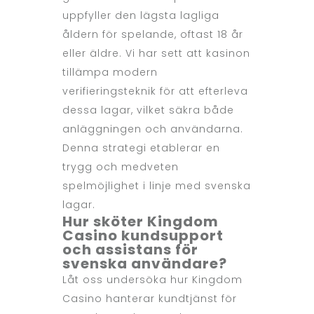
uppfyller den lägsta lagliga
åldern för spelande, oftast 18 år
eller äldre. Vi har sett att kasinon
tillämpa modern
verifieringsteknik för att efterleva
dessa lagar, vilket säkra både
anläggningen och användarna.
Denna strategi etablerar en
trygg och medveten
spelmöjlighet i linje med svenska
lagar.
Hur sköter Kingdom
Casino kundsupport
och assistans för
svenska användare?
Låt oss undersöka hur Kingdom
Casino hanterar kundtjänst för