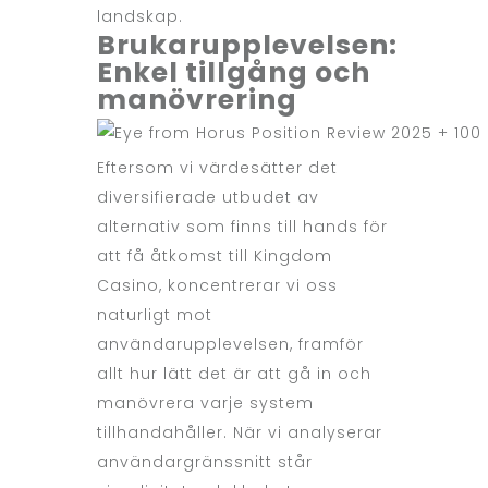
landskap.
Brukarupplevelsen:
Enkel tillgång och
manövrering
Eftersom vi värdesätter det
diversifierade utbudet av
alternativ som finns till hands för
att få åtkomst till Kingdom
Casino, koncentrerar vi oss
naturligt mot
användarupplevelsen, framför
allt hur lätt det är att gå in och
manövrera varje system
tillhandahåller. När vi analyserar
användargränssnitt står