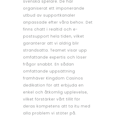
svenska spelare. De har
organiserat ett imponerande
utbud av supportkanaler
anpassade efter våra behov. Det
finns chatt i realtid och e-
postsupport hela tiden, vilket
garanterar att vi aldrig blir
strandsatta. Teamet visar upp
omfattande expertis och löser
frågor snabbt. En sådan
omfattande uppsättning
framhäver Kingdom Casinos
dedikation för att erbjuda en
enkel och åtkomlig upplevelse,
vilket förstärker vårt tillit för
deras kompetens att ta itu med
alla problem vi stöter på.