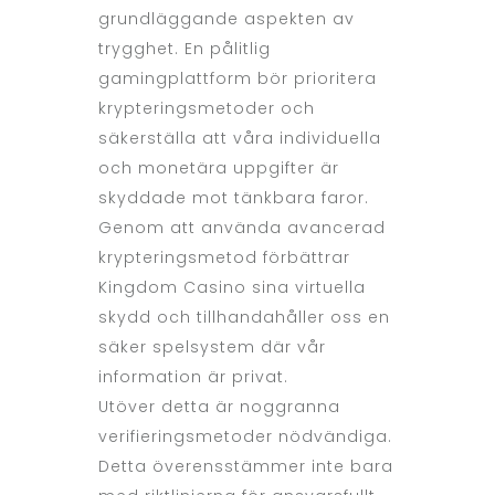
grundläggande aspekten av
trygghet. En pålitlig
gamingplattform bör prioritera
krypteringsmetoder och
säkerställa att våra individuella
och monetära uppgifter är
skyddade mot tänkbara faror.
Genom att använda avancerad
krypteringsmetod förbättrar
Kingdom Casino sina virtuella
skydd och tillhandahåller oss en
säker spelsystem där vår
information är privat.
Utöver detta är noggranna
verifieringsmetoder nödvändiga.
Detta överensstämmer inte bara