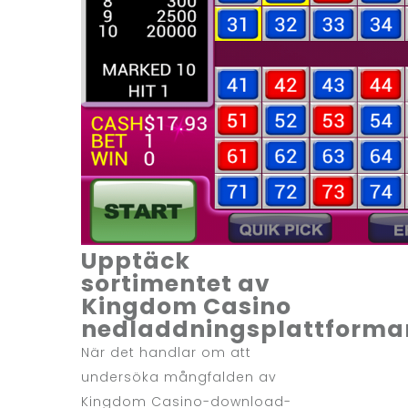
Upptäck
sortimentet av
Kingdom Casino
nedladdningsplattforma
När det handlar om att
undersöka mångfalden av
Kingdom Casino-download-