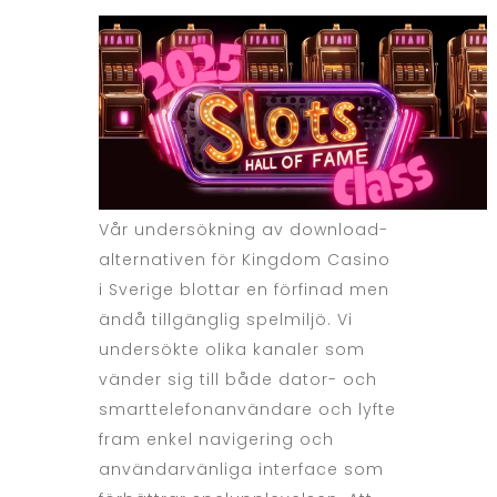
Vår undersökning av download-
alternativen för Kingdom Casino
i Sverige blottar en förfinad men
ändå tillgänglig spelmiljö. Vi
undersökte olika kanaler som
vänder sig till både dator- och
smarttelefonanvändare och lyfte
fram enkel navigering och
användarvänliga interface som