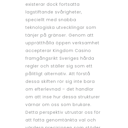
existerar dock fortsatta
lagstiftande svårigheter,
speciellt med snabba
teknologiska utvecklingar som
tänjer på gränser. Genom att
upprätthålla öppen verksamhet
accepterar Kingdom Casino
framgångsrikt Sveriges hårda
regler och ställer sig som ett
pålitligt alternativ. Att förstå
dessa skiften rör sig inte bara
om efterlevnad – det handlar
om att inse hur dessa strukturer
värnar om oss som brukare.
Detta perspektiv utrustar oss för
att fatta genomtänkta val och
värdera precisionen som stöder