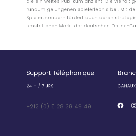
die ein weites Publikum anzieht. Die vielfält
rundum gelungenen Spielerlebnis bei. Mit de
Spieler, sondern fördert auch deren strateg
umstrittenen Markt der deutschen Online-Cas
Support Téléphonique
Branc
24 H / 7 JRS
CANAUX
+212 (0) 5 28 38 49 49