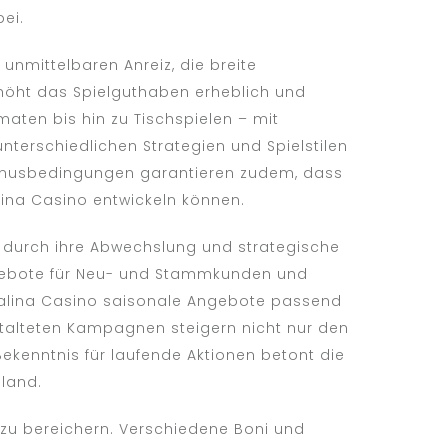
ei.
 unmittelbaren Anreiz, die breite
rhöht das Spielguthaben erheblich und
omaten bis hin zu Tischspielen – mit
nterschiedlichen Strategien und Spielstilen
Bonusbedingungen garantieren zudem, dass
lina Casino entwickeln können.
o durch ihre Abwechslung und strategische
Angebote für Neu- und Stammkunden und
 Malina Casino saisonale Angebote passend
stalteten Kampagnen steigern nicht nur den
ekenntnis für laufende Aktionen betont die
land.
 zu bereichern. Verschiedene Boni und