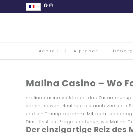
Accueil
A propos
Héber
Malina Casino – Wo Fo
malina casino
verkörpert das Zusammenspie
spricht sowohl Neulinge als auch versierte S
und ein Treueprogramm. Mit dem technologisch
Dies lässt die Frage entstehen, wie Malina 
Der einzigartige Reiz des