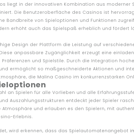
os liegt in der innovativen Kombination aus moderner 
ziniert. Die Benutzeroberfläche des Casinos ist hervorra
ine Bandbreite von Spieloptionen und Funktionen zugre
ondern erhöht auch das Spielspaß erheblich und fördert l
ige Design der Plattform die Leistung auf verschiedene
 Diese anpassbare Zugänglichkeit erzeugt eine einladen
e Präferenzen und Spielstile. Durch die Integration hoc
und ermöglicht so maßgeschneiderte Aktionen und intera
mosphäre, die Malina Casino im konkurrenzstarken On
ieloptionen
l an Spielen für alle Vorlieben und alle Erfahrungsstufe
 Auszahlungsstrukturen entdeckt jeder Spieler rasch se
de Atmosphäre und erlauben es den Spielern, mit authen
ino-Erlebnis.
det, wird erkennen, dass das Spielautomatenangebot im 