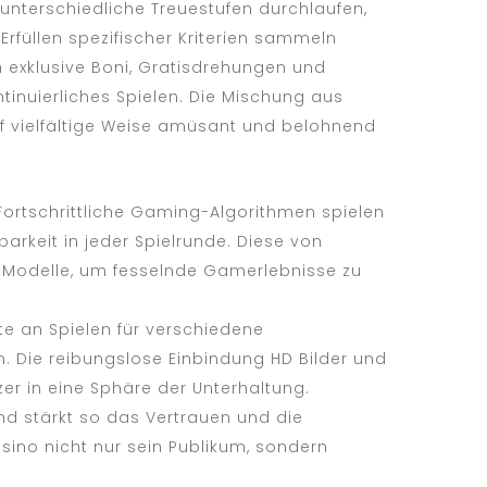
nterschiedliche Treuestufen durchlaufen,
rfüllen spezifischer Kriterien sammeln
 exklusive Boni, Gratisdrehungen und
inuierliches Spielen. Die Mischung aus
uf vielfältige Weise amüsant und belohnend
Fortschrittliche Gaming-Algorithmen spielen
rkeit in jeder Spielrunde. Diese von
e Modelle, um fesselnde Gamerlebnisse zu
tte an Spielen für verschiedene
n. Die reibungslose Einbindung HD Bilder und
er in eine Sphäre der Unterhaltung.
d stärkt so das Vertrauen und die
asino nicht nur sein Publikum, sondern