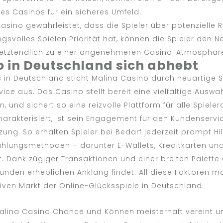
s Casinos für ein sicheres Umfeld.
sino gewährleistet, dass die Spieler über potenzielle Ri
gsvolles Spielen Priorität hat, können die Spieler den N
letztendlich zu einer angenehmeren Casino-Atmosphäre fü
 in Deutschland sich abhebt
 in Deutschland sticht Malina Casino durch neuartige S
ce aus. Das Casino stellt bereit eine vielfältige Auswa
 und sichert so eine reizvolle Plattform für alle Spieler
harakterisiert, ist sein Engagement für den Kundenservi
ng. So erhalten Spieler bei Bedarf jederzeit prompt Hil
Zahlungsmethoden – darunter E-Wallets, Kreditkarten 
t. Dank zügiger Transaktionen und einer breiten Palette
Kunden erheblichen Anklang findet. All diese Faktoren 
en Markt der Online-Glücksspiele in Deutschland.
lina Casino Chance und Können meisterhaft vereint un