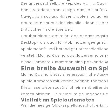
Der unverwechselbare Reiz des Malina Casin
benutzerorientierten Design, das Spieler fas
Navigation, sodass Nutzer problemlos auf e
optimiert nicht nur das visuelle Erlebnis, s
Eintauchen in die Spielwelt.
Darüber hinaus optimiert das anpassungsfäh
Desktop- als auch für Mobilnutzer geeignet.
Spielerschaft und befriedigt unterschiedlich
versteht Malina Casino das Nutzerverhalten 
diese Elemente zusammen eine packende At
Eine breite Auswahl an Sp
Malina Casino bietet eine erstaunliche Auswah
Spielautomaten mit verschiedenen Themen und
Erlebnisse bieten zusätzlich eine mitreißen
kommunizieren – ein rundum gelungenes Cas
Vielfalt an Spielautomaten
Wer die hiesige Glücksspiellandschaft erkun