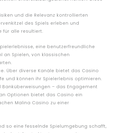
siken und die Relevanz kontrollierten
ervenkitzel des Spiels erleben und
r alle resultiert.
pielerlebnisse, eine benutzerfreundliche
hl an Spielen, von klassischen
arten.
ce. Über diverse Kanäle bietet das Casino
fe und können ihr Spielerlebnis optimieren.
und Banküberweisungen – das Engagement
 an Optionen bietet das Casino ein
machen Malina Casino zu einer
d so eine fesselnde Spielumgebung schafft,