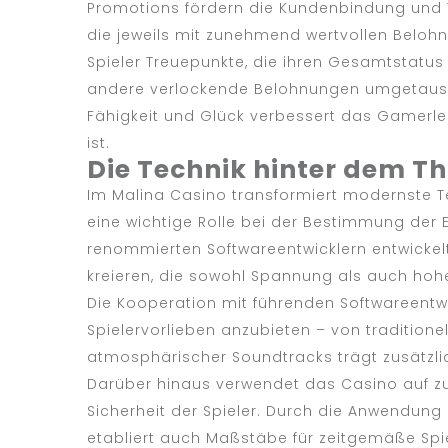
Promotions fördern die Kundenbindung und T
die jeweils mit zunehmend wertvollen Belohn
Spieler Treuepunkte, die ihren Gesamtstatu
andere verlockende Belohnungen umgetauscht
Fähigkeit und Glück verbessert das Gamerleb
ist.
Die Technik hinter dem Thr
Im Malina Casino transformiert modernste Te
eine wichtige Rolle bei der Bestimmung der 
renommierten Softwareentwicklern entwickel
kreieren, die sowohl Spannung als auch ho
Die Kooperation mit führenden Softwareentwic
Spielervorlieben anzubieten – von traditione
atmosphärischer Soundtracks trägt zusätzlic
Darüber hinaus verwendet das Casino auf zu
Sicherheit der Spieler. Durch die Anwendung 
etabliert auch Maßstäbe für zeitgemäße Sp