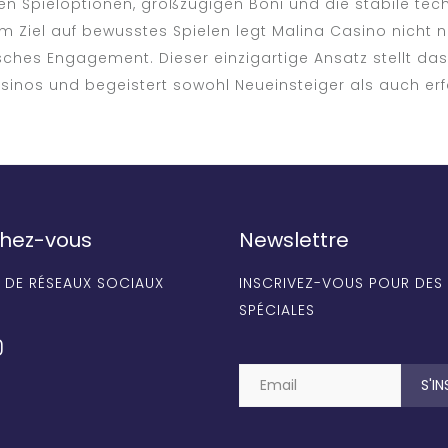
igen Spieloptionen, großzügigen Boni und die stabile tec
m Ziel auf bewusstes Spielen legt Malina Casino nicht n
isches Engagement. Dieser einzigartige Ansatz stellt d
inos und begeistert sowohl Neueinsteiger als auch erf
hez-vous
Newslettre
 DE RÉSEAUX SOCIAUX
INSCRIVEZ-VOUS POUR DES
SPÉCIALES