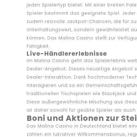
jeden Spielertyp bietet. Mit einer breiten Pa
Spieler bestimmt das geeignete Spiel. Jeder
zudem reizvolle Jackpot-Chancen, die für zus
Unterhaltungswert, sondern gewährleistet a
können. Das Malina Casino stellt zur Verfü
Fähigkeit.
Live-Händlererlebnisse
Im Malina Casino geht das Spielerlebnis we
Dealer-Angebot. Dieses neuartige Angebot ste
Dealer-Interaktion. Dank hochmoderner Techn
interagieren und so ein Gemeinschaftsgefühl 
traditionellen Tischspielen wie Blackjack u
Diese außergewöhnliche Mischung aus Geschi
ist daher sowohl für geübte Spieler als auch 
Boni und Aktionen zur Ste
Das Malina Casino in Deutschland bietet eine
zählen ein lukrativer Willkommensbonus, r