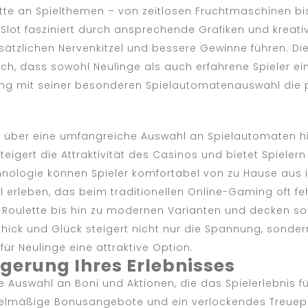
lette an Spielthemen – von zeitlosen Fruchtmaschinen bis
 Slot fasziniert durch ansprechende Grafiken und kreat
ätzlichen Nervenkitzel und bessere Gewinne führen. Dies
uch, dass sowohl Neulinge als auch erfahrene Spieler e
gung mit seiner besonderen Spielautomatenauswahl die p
it über eine umfangreiche Auswahl an Spielautomaten h
igert die Attraktivität des Casinos und bietet Spielern
ologie können Spieler komfortabel von zu Hause aus in
erleben, das beim traditionellen Online-Gaming oft fehl
nd Roulette bis hin zu modernen Varianten und decken s
ck und Glück steigert nicht nur die Spannung, sonder
für Neulinge eine attraktive Option.
igerung Ihres Erlebnisses
 Auswahl an Boni und Aktionen, die das Spielerlebnis fü
egelmäßige Bonusangebote und ein verlockendes Treue