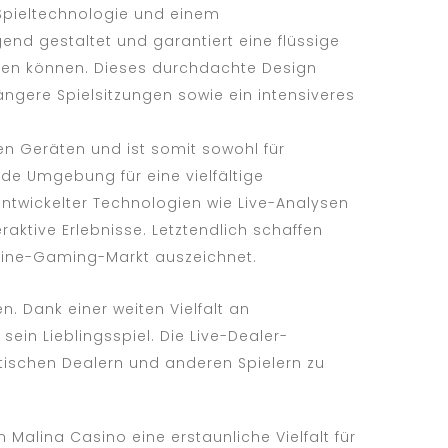
Spieltechnologie und einem
gend gestaltet und garantiert eine flüssige
ifen können. Dieses durchdachte Design
ängere Spielsitzungen sowie ein intensiveres
n Geräten und ist somit sowohl für
de Umgebung für eine vielfältige
hentwickelter Technologien wie Live-Analysen
ktive Erlebnisse. Letztendlich schaffen
line-Gaming-Markt auszeichnet.
n. Dank einer weiten Vielfalt an
in Lieblingsspiel. Die Live-Dealer-
tischen Dealern und anderen Spielern zu
Malina Casino eine erstaunliche Vielfalt für