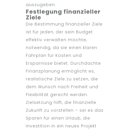
auszugeben.
Festlegung finanzieller
Ziele
Die Bestimmung finanzieller Ziele
ist für jeden, der sein Budget
effektiv verwalten möchte,
notwendig, da sie einen klaren
Fahrplan für Kosten und
Ersparnisse bietet. Durchdachte
Finanzplanung ermöglicht es,
realistische Ziele zu setzen, die
dem Wunsch nach Freiheit und
Flexibilität gerecht werden.
Zielsetzung hilft, die finanzielle
Zukunft zu vorstellen – sei es das
Sparen für einen Urlaub, die
Investition in ein neues Projekt