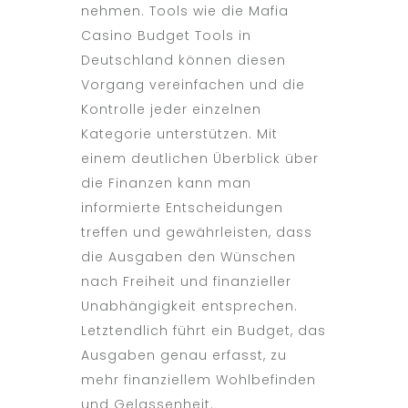
nehmen. Tools wie die Mafia
Casino Budget Tools in
Deutschland können diesen
Vorgang vereinfachen und die
Kontrolle jeder einzelnen
Kategorie unterstützen. Mit
einem deutlichen Überblick über
die Finanzen kann man
informierte Entscheidungen
treffen und gewährleisten, dass
die Ausgaben den Wünschen
nach Freiheit und finanzieller
Unabhängigkeit entsprechen.
Letztendlich führt ein Budget, das
Ausgaben genau erfasst, zu
mehr finanziellem Wohlbefinden
und Gelassenheit.