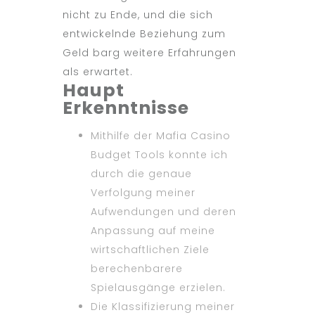
nicht zu Ende, und die sich
entwickelnde Beziehung zum
Geld barg weitere Erfahrungen
als erwartet.
Haupt
Erkenntnisse
Mithilfe der Mafia Casino
Budget Tools konnte ich
durch die genaue
Verfolgung meiner
Aufwendungen und deren
Anpassung auf meine
wirtschaftlichen Ziele
berechenbarere
Spielausgänge erzielen.
Die Klassifizierung meiner