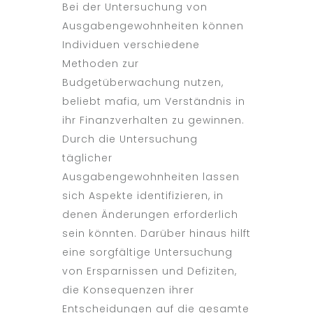
Bei der Untersuchung von
Ausgabengewohnheiten können
Individuen verschiedene
Methoden zur
Budgetüberwachung nutzen,
beliebt mafia
, um Verständnis in
ihr Finanzverhalten zu gewinnen.
Durch die Untersuchung
täglicher
Ausgabengewohnheiten lassen
sich Aspekte identifizieren, in
denen Änderungen erforderlich
sein könnten. Darüber hinaus hilft
eine sorgfältige Untersuchung
von Ersparnissen und Defiziten,
die Konsequenzen ihrer
Entscheidungen auf die gesamte