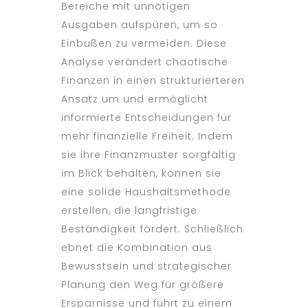
Bereiche mit unnötigen
Ausgaben aufspüren, um so
Einbußen zu vermeiden. Diese
Analyse verändert chaotische
Finanzen in einen strukturierteren
Ansatz um und ermöglicht
informierte Entscheidungen für
mehr finanzielle Freiheit. Indem
sie ihre Finanzmuster sorgfältig
im Blick behalten, können sie
eine solide Haushaltsmethode
erstellen, die langfristige
Beständigkeit fördert. Schließlich
ebnet die Kombination aus
Bewusstsein und strategischer
Planung den Weg für größere
Ersparnisse und führt zu einem