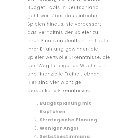
Budget Tools in Deutschland
geht weit über das einfache
Spielen hinaus; sie verbessert
das Verhältnis der Spieler zu
ihren Finanzen deutlich. Im Laufe
ihrer Erfahrung gewinnen die
Spieler wertvolle Erkenntnisse, die
den Weg für eigenes Wachstum
und finanzielle Freiheit ebnen.
Hier sind vier wichtige
persönliche Erkenntnisse:
Budgetplanung mit
Köpfchen
Strategische Planung
Weniger Angst
Selbstbestimmung