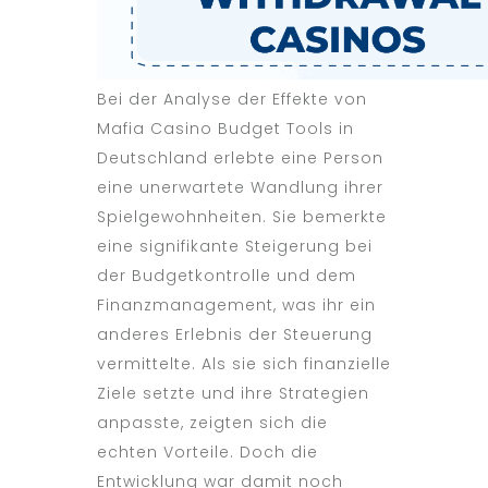
Bei der Analyse der Effekte von
Mafia Casino Budget Tools in
Deutschland erlebte eine Person
eine unerwartete Wandlung ihrer
Spielgewohnheiten. Sie bemerkte
eine signifikante Steigerung bei
der Budgetkontrolle und dem
Finanzmanagement, was ihr ein
anderes Erlebnis der Steuerung
vermittelte. Als sie sich finanzielle
Ziele setzte und ihre Strategien
anpasste, zeigten sich die
echten Vorteile. Doch die
Entwicklung war damit noch