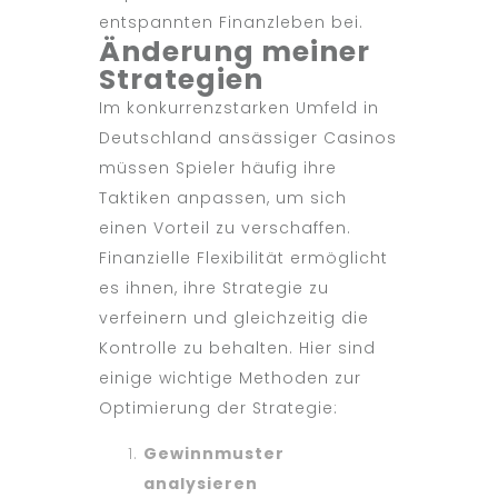
entspannten Finanzleben bei.
Änderung meiner
Strategien
Im konkurrenzstarken Umfeld in
Deutschland ansässiger Casinos
müssen Spieler häufig ihre
Taktiken anpassen, um sich
einen Vorteil zu verschaffen.
Finanzielle Flexibilität ermöglicht
es ihnen, ihre Strategie zu
verfeinern und gleichzeitig die
Kontrolle zu behalten. Hier sind
einige wichtige Methoden zur
Optimierung der Strategie:
Gewinnmuster
analysieren