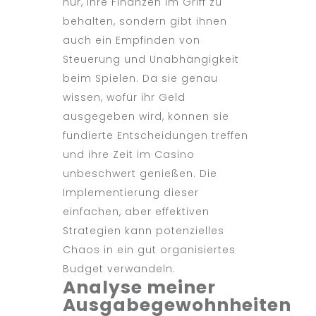
nur, ihre Finanzen im Griff zu
behalten, sondern gibt ihnen
auch ein Empfinden von
Steuerung und Unabhängigkeit
beim Spielen. Da sie genau
wissen, wofür ihr Geld
ausgegeben wird, können sie
fundierte Entscheidungen treffen
und ihre Zeit im Casino
unbeschwert genießen. Die
Implementierung dieser
einfachen, aber effektiven
Strategien kann potenzielles
Chaos in ein gut organisiertes
Budget verwandeln.
Analyse meiner
Ausgabegewohnheiten