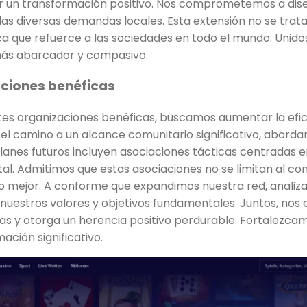
ular un transformación positivo. Nos comprometemos a dis
as diversas demandas locales. Esta extensión no se trat
 que refuerce a las sociedades en todo el mundo. Unidos
más abarcador y compasivo.
aciones benéficas
tes organizaciones benéficas, buscamos aumentar la efici
a el camino a un alcance comunitario significativo, abor
lanes futuros incluyen asociaciones tácticas centradas 
ntal. Admitimos que estas asociaciones no se limitan al c
ro mejor. A conforme que expandimos nuestra red, anali
nuestros valores y objetivos fundamentales. Juntos, no
ias y otorga un herencia positivo perdurable. Fortalezc
ación significativo.