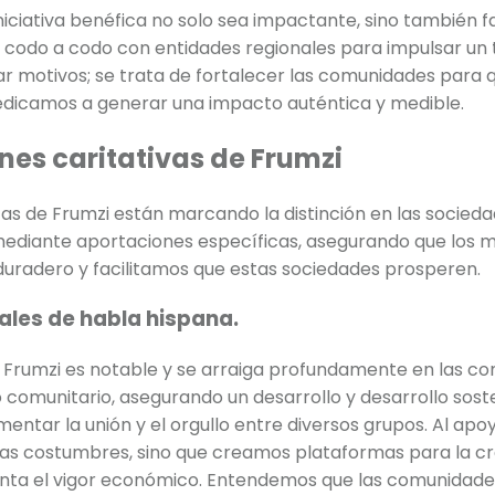
iciativa benéfica no solo sea impactante, sino también f
 codo a codo con entidades regionales para impulsar un
 motivos; se trata de fortalecer las comunidades para q
 dedicamos a generar una impacto auténtica y medible.
nes caritativas de Frumzi
 de Frumzi están marcando la distinción en las socieda
 mediante aportaciones específicas, asegurando que los 
duradero y facilitamos que estas sociedades prosperen.
les de habla hispana.
de Frumzi es notable y se arraiga profundamente en las 
omunitario, asegurando un desarrollo y desarrollo sosteni
ntar la unión y el orgullo entre diversos grupos. Al apo
s costumbres, sino que creamos plataformas para la crea
omenta el vigor económico. Entendemos que las comunidad