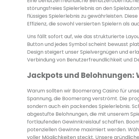
Eine benutzerfreundliche Benutzeroberfläche, 
störungsfreies Spielerlebnis an den Spielaut
flüssiges Spielerlebnis zu gewährleisten. Dies
Effizienz, die sowohl versierten Spielern als 
Uns fällt sofort auf, wie das strukturierte La
Button und jedes Symbol scheint bewusst platz
Design steigert unser Spielvergnügen und erla
Verbindung von Benutzerfreundlichkeit und 
Jackpots und Belohnungen: 
Warum sollten wir Boomerang Casino für unse
Spannung, die Boomerang verströmt. Die progr
sondern auch ein packendes Spielerlebnis. Sch
abgestufte Belohnungen, die mit unserem Spi
fortlaufenden Gewinnkreislauf schaffen. Boome
potenziellen Gewinne maximiert werden. Währ
voller Möglichkeiten steckt. Unsere gründli