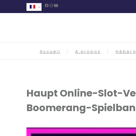
Accueil
A propos
Héber
Haupt Online-Slot-Ver
Boomerang-Spielban