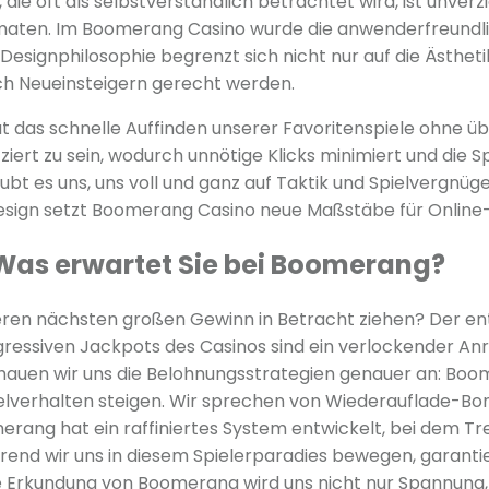
die oft als selbstverständlich betrachtet wird, ist unver
omaten. Im Boomerang Casino wurde die anwenderfreundlic
e Designphilosophie begrenzt sich nicht nur auf die Ästhe
auch Neueinsteigern gerecht werden.
yout das schnelle Auffinden unserer Favoritenspiele ohne 
iert zu sein, wodurch unnötige Klicks minimiert und die S
ubt es uns, uns voll und ganz auf Taktik und Spielvergnüge
Design setzt Boomerang Casino neue Maßstäbe für Online
Was erwartet Sie bei Boomerang?
ren nächsten großen Gewinn in Betracht ziehen? Der ent
essiven Jackpots des Casinos sind ein verlockender Anre
auen wir uns die Belohnungsstrategien genauer an: Boomer
elverhalten steigen. Wir sprechen von Wiederauflade-Bo
rang hat ein raffiniertes System entwickelt, bei dem Tr
end wir uns in diesem Spielerparadies bewegen, garanti
che Erkundung von Boomerang wird uns nicht nur Spannun