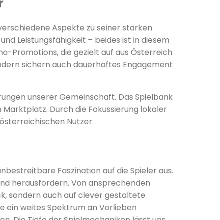
r
s verschiedene Aspekte zu seiner starken
d Leistungsfähigkeit – beides ist in diesem
-Promotions, die gezielt auf aus Österreich
ondern sichern auch dauerhaftes Engagement
derungen unserer Gemeinschaft. Das Spielbank
n Marktplatz. Durch die Fokussierung lokaler
österreichischen Nutzer.
bestreitbare Faszination auf die Spieler aus.
n und herausfordern. Von ansprechenden
k, sondern auch auf clever gestaltete
 die ein weites Spektrum an Vorlieben
. Die Tiefe der Spielmechaniken lässt uns