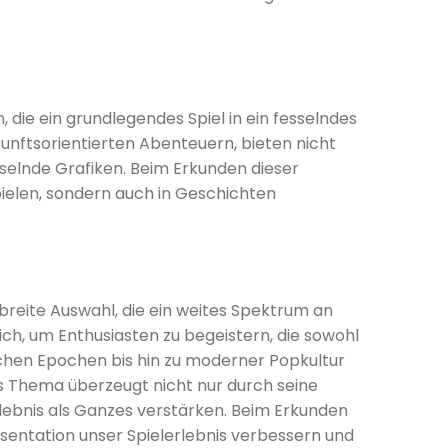
 die ein grundlegendes Spiel in ein fesselndes
kunftsorientierten Abenteuern, bieten nicht
sselnde Grafiken. Beim Erkunden dieser
pielen, sondern auch in Geschichten
reite Auswahl, die ein weites Spektrum an
lich, um Enthusiasten zu begeistern, die sowohl
chen Epochen bis hin zu moderner Popkultur
 Thema überzeugt nicht nur durch seine
rlebnis als Ganzes verstärken. Beim Erkunden
sentation unser Spielerlebnis verbessern und