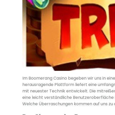
Im Boomerang Casino begeben wir uns in eine W
herausragende Plattform liefert eine umfangr
mit neuester Technik entwickelt. Die mitreiße
eine leicht verständliche Benutzeroberfläch
Welche Überraschungen kommen auf uns zu a