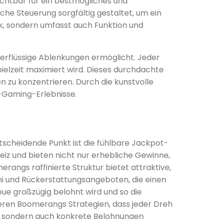
zichtbar für ein bestmögliches und
he Steuerung sorgfältig gestaltet, um ein
tik, sondern umfasst auch Funktion und
überflüssige Ablenkungen ermöglicht. Jeder
pielzeit maximiert wird. Dieses durchdachte
n zu konzentrieren. Durch die kunstvolle
-Gaming-Erlebnisse.
scheidende Punkt ist die fühlbare Jackpot-
iz und bieten nicht nur erhebliche Gewinne,
angs raffinierte Struktur bietet attraktive,
ni und Rückerstattungsangeboten, die einen
eue großzügig belohnt wird und so die
eren Boomerangs Strategien, dass jeder Dreh
g, sondern auch konkrete Belohnungen