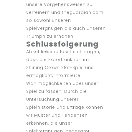
unsere Vorgehensweisen zu
verfeinern und
theguardian.com
so sowohl unseren
Spielvergnügen als auch unseren
Triumph zu erhöhen.
Schlussfolgerung
Abschließend lässt sich sagen,
dass die Exportfunktion im
Shining Crown Slot-Spiel uns
ermöglicht, informierte
Wahlmöglichkeiten über unser
Spiel zu fassen. Durch die
Untersuchung unserer
Spielhistorie und Erträge können
wir Muster und Tendenzen
erkennen, die unser
Spielvergnügen insgesamt