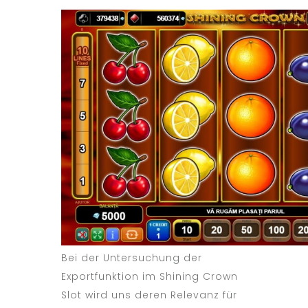
Bei der Untersuchung der
Exportfunktion im Shining Crown
Slot wird uns deren Relevanz für