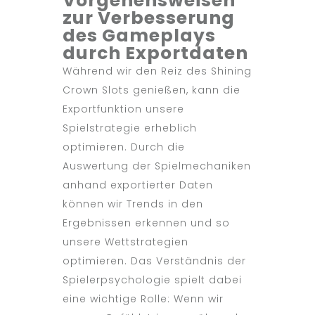
Vorgehensweisen
zur Verbesserung
des Gameplays
durch Exportdaten
Während wir den Reiz des Shining
Crown Slots genießen, kann die
Exportfunktion unsere
Spielstrategie erheblich
optimieren. Durch die
Auswertung der Spielmechaniken
anhand exportierter Daten
können wir Trends in den
Ergebnissen erkennen und so
unsere Wettstrategien
optimieren. Das Verständnis der
Spielerpsychologie spielt dabei
eine wichtige Rolle: Wenn wir