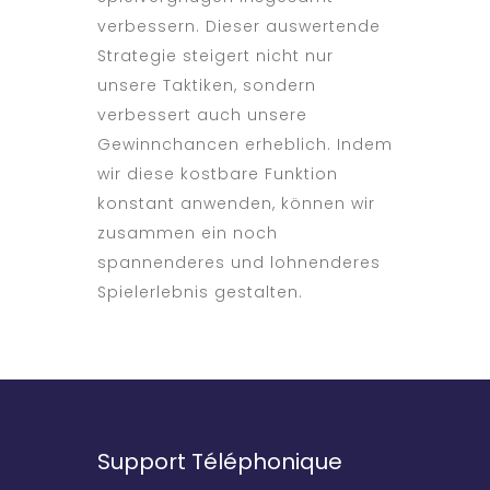
verbessern. Dieser auswertende
Strategie steigert nicht nur
unsere Taktiken, sondern
verbessert auch unsere
Gewinnchancen erheblich. Indem
wir diese kostbare Funktion
konstant anwenden, können wir
zusammen ein noch
spannenderes und lohnenderes
Spielerlebnis gestalten.
Support Téléphonique