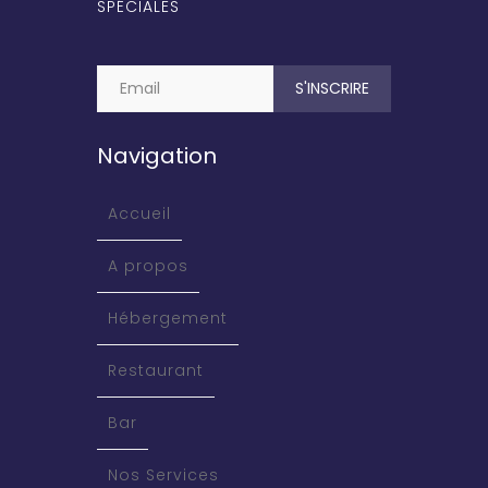
SPÉCIALES
Navigation
Accueil
A propos
Hébergement
Restaurant
Bar
Nos Services