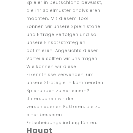
Spieler in Deutschland bewusst,
die ihr Spielmuster analysieren
möchten. Mit diesem Tool
können wir unsere Spielhistorie
und Erträge verfolgen und so
unsere Einsatzstrategien
optimieren. Angesichts dieser
Vorteile sollten wir uns fragen:
Wie können wir diese
Erkenntnisse verwenden, um
unsere Strategie in kommenden
Spielrunden zu verfeinern?
Untersuchen wir die
verschiedenen Faktoren, die zu
einer besseren
Entscheidungsfindung führen.
Haupt