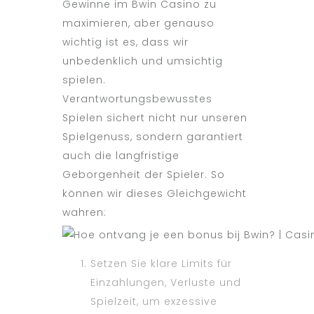
Gewinne im Bwin Casino zu
maximieren, aber genauso
wichtig ist es, dass wir
unbedenklich und umsichtig
spielen.
Verantwortungsbewusstes
Spielen sichert nicht nur unseren
Spielgenuss, sondern garantiert
auch die langfristige
Geborgenheit der Spieler. So
können wir dieses Gleichgewicht
wahren:
Setzen Sie klare Limits für
Einzahlungen, Verluste und
Spielzeit, um exzessive