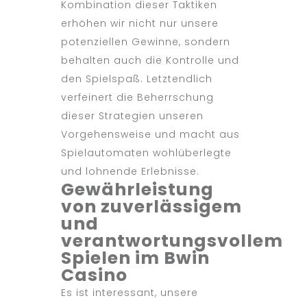
Kombination dieser Taktiken
erhöhen wir nicht nur unsere
potenziellen Gewinne, sondern
behalten auch die Kontrolle und
den Spielspaß. Letztendlich
verfeinert die Beherrschung
dieser Strategien unseren
Vorgehensweise und macht aus
Spielautomaten wohlüberlegte
und lohnende Erlebnisse.
Gewährleistung
von zuverlässigem
und
verantwortungsvollem
Spielen im Bwin
Casino
Es ist interessant, unsere