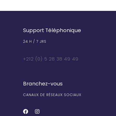
Support Téléphonique
24 H / 7 JRS
+212 (0) 5 28 38 49 49
Branchez-vous
CANAUX DE RÉSEAUX SOCIAUX