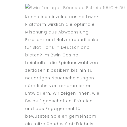
Kann eine einzelne
casino bwin
-
Plattform wirklich die optimale
Mischung aus Abwechslung,
Exzellenz und Nutzerfreundlichkeit
für Slot-Fans in Deutschland
bieten? Im Bwin Casino
beinhaltet die Spielauswahl von
zeitlosen Klassikern bis hin zu
neuartigen Neuerscheinungen –
sämtliche von renommierten
Entwicklern. Wir zeigen Ihnen, wie
Bwins Eigenschaften, Prämien
und das Engagement für
bewusstes Spielen gemeinsam
ein mitreißendes Slot-Erlebnis