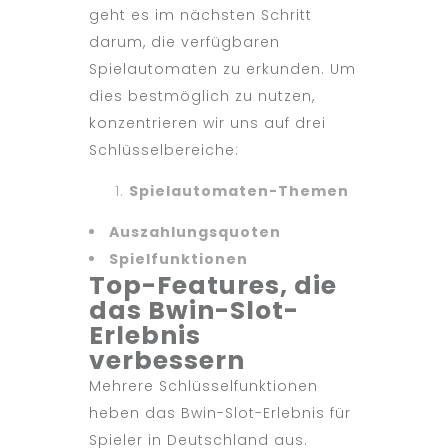
geht es im nächsten Schritt
darum, die verfügbaren
Spielautomaten zu erkunden. Um
dies bestmöglich zu nutzen,
konzentrieren wir uns auf drei
Schlüsselbereiche:
Spielautomaten-Themen
Auszahlungsquoten
Spielfunktionen
Top-Features, die
das Bwin-Slot-
Erlebnis
verbessern
Mehrere Schlüsselfunktionen
heben das Bwin-Slot-Erlebnis für
Spieler in Deutschland aus.