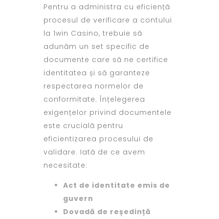
Pentru a administra cu eficiență
procesul de verificare a contului
la 1win Casino, trebuie să
adunăm un set specific de
documente care să ne certifice
identitatea și să garanteze
respectarea normelor de
conformitate. Înțelegerea
exigențelor privind documentele
este crucială pentru
eficientizarea procesului de
validare. Iată de ce avem
necesitate:
Act de identitate emis de
guvern
Dovadă de reședință