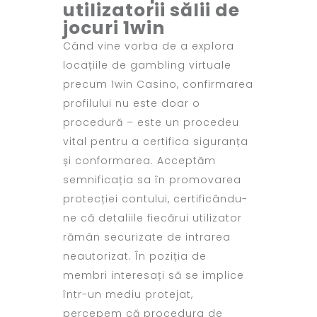
utilizatorii sălii de
jocuri 1win
Când vine vorba de a explora
locațiile de gambling virtuale
precum 1win Casino, confirmarea
profilului nu este doar o
procedură – este un procedeu
vital pentru a certifica siguranța
și conformarea. Acceptăm
semnificația sa în promovarea
protecției contului, certificându-
ne că detaliile fiecărui utilizator
rămân securizate de intrarea
neautorizat. În poziția de
membri interesați să se implice
într-un mediu protejat,
percepem că procedura de