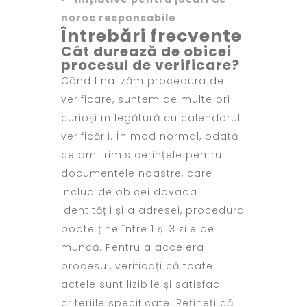
noroc responsabile
Întrebări frecvente
Cât durează de obicei
procesul de verificare?
Când finalizăm procedura de
verificare, suntem de multe ori
curioși în legătură cu calendarul
verificării. În mod normal, odată
ce am trimis cerințele pentru
documentele noastre, care
includ de obicei dovada
identității și a adresei, procedura
poate ține între 1 și 3 zile de
muncă. Pentru a accelera
procesul, verificați că toate
actele sunt lizibile și satisfac
criteriile specificate. Rețineți că