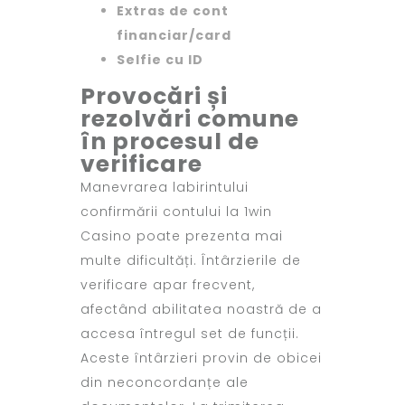
Extras de cont
financiar/card
Selfie cu ID
Provocări și
rezolvări comune
în procesul de
verificare
Manevrarea labirintului
confirmării contului la 1win
Casino poate prezenta mai
multe dificultăți. Întârzierile de
verificare apar frecvent,
afectând abilitatea noastră de a
accesa întregul set de funcții.
Aceste întârzieri provin de obicei
din neconcordanțe ale