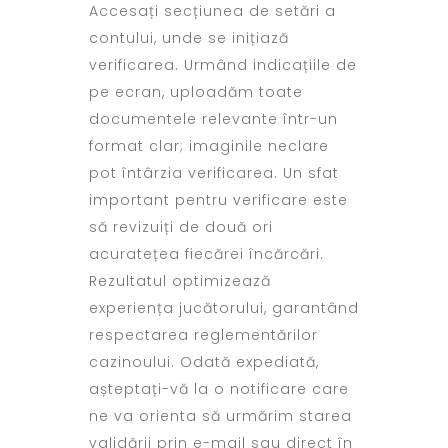
Accesați secțiunea de setări a
contului, unde se inițiază
verificarea. Urmând indicațiile de
pe ecran, uploadăm toate
documentele relevante într-un
format clar; imaginile neclare
pot întârzia verificarea. Un sfat
important pentru verificare este
să revizuiți de două ori
acuratețea fiecărei încărcări.
Rezultatul optimizează
experiența jucătorului, garantând
respectarea reglementărilor
cazinoului. Odată expediată,
așteptați-vă la o notificare care
ne va orienta să urmărim starea
validării prin e-mail sau direct în