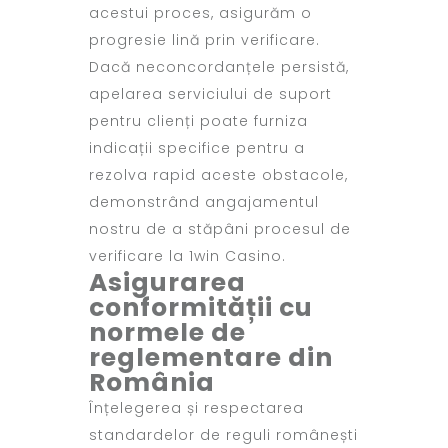
acestui proces, asigurăm o
progresie lină prin verificare.
Dacă neconcordanțele persistă,
apelarea serviciului de suport
pentru clienți poate furniza
indicații specifice pentru a
rezolva rapid aceste obstacole,
demonstrând angajamentul
nostru de a stăpâni procesul de
verificare la 1win Casino.
Asigurarea
conformității cu
normele de
reglementare din
România
Înțelegerea și respectarea
standardelor de reguli românești