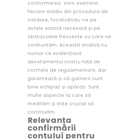
conformarea. Vom examina
fiecare stadiu din procedura de
validare, focalizându-ne pe
actele exactă necesară și pe
obstacolele frecvente cu care ne
confruntăm. Această analiză nu
numai că evidențiază
devotamentul nostru față de
normele de regulamentare, dar
garantează și că gamerii sunt
bine echipați și apărați. Sunt
multe aspecte la care să
medităm și este crucial să
continuăm.
Relevanța
confirmării
contului pentru