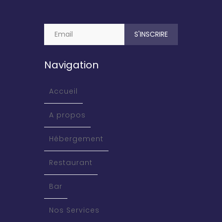
Navigation
Accueil
A propos
Hébergement
Restaurant
Bar
Nos Services