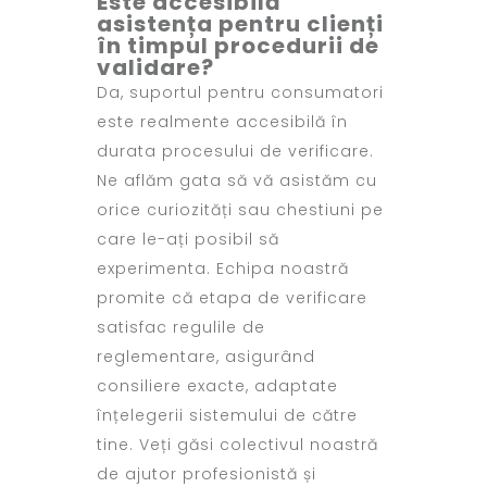
Este accesibilă
asistența pentru clienți
în timpul procedurii de
validare?
Da, suportul pentru consumatori
este realmente accesibilă în
durata procesului de verificare.
Ne aflăm gata să vă asistăm cu
orice curiozități sau chestiuni pe
care le-ați posibil să
experimenta. Echipa noastră
promite că etapa de verificare
satisfac regulile de
reglementare, asigurând
consiliere exacte, adaptate
înțelegerii sistemului de către
tine. Veți găsi colectivul noastră
de ajutor profesionistă și